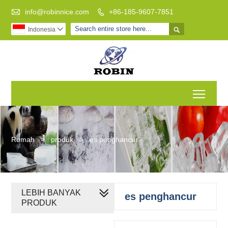

info@robinnice.com
+86-185-9607-7851


Indonesia

Toggl
Rumah
>
produk
>
es penghancur
LEBIH BANYAK
es penghancur
PRODUK