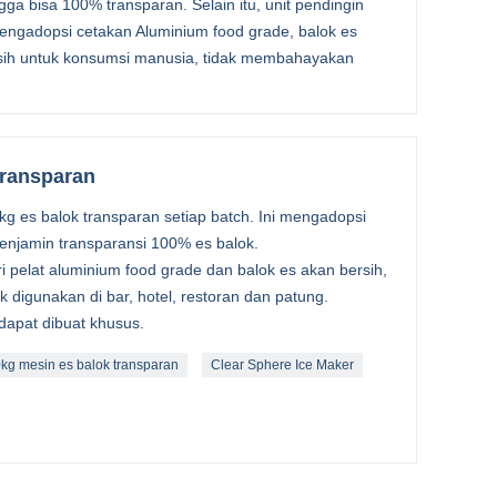
a bisa 100% transparan. Selain itu, unit pendingin
engadopsi cetakan Aluminium food grade, balok es
rsih untuk konsumsi manusia, tidak membahayakan
transparan
g es balok transparan setiap batch. Ini mengadopsi
enjamin transparansi 100% es balok.
ari pelat aluminium food grade dan balok es akan bersih,
k digunakan di bar, hotel, restoran dan patung.
dapat dibuat khusus.
kg mesin es balok transparan
Clear Sphere Ice Maker