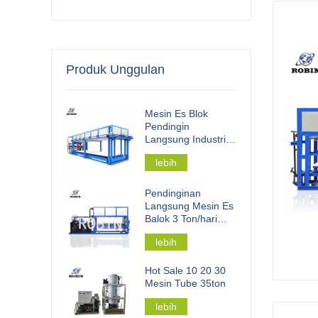
Produk Unggulan
Mesin Es Blok
Pendingin
Langsung Industri
30t
lebih
Pendinginan
Langsung Mesin Es
Balok 3 Ton/hari
Untuk Pengolahan
lebih
Perikanan
Hot Sale 10 20 30
Mesin Tube 35ton
lebih