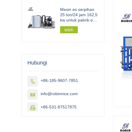
Mesin es serpihan
25 ton/24 jam 162,5
kw untuk pabrik es
serpihan skala
lebih
besar
Hubungi
+86-185-9607-7851

info@robinnice.com

+86-531-87517875
