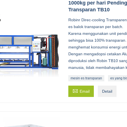
1000kg per hari Pendin
Transparan TB10
Robinr Direc-cooling Transpare
es balok transparan per batch.
Karena menggunakan unit pendin
sehingga bisa 100% transparan. S
menghemat konsumsi energi unt
Dengan mengadopsi cetakan Alum
diproduksi oleh Robin TB10 sang
manusia, tidak membahayakan 
mesin es transparan
es yang b

Email
Detail