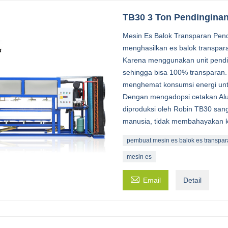
TB30 3 Ton Pendingina
Mesin Es Balok Transparan Pen
menghasilkan es balok transpar
Karena menggunakan unit pendin
sehingga bisa 100% transparan. S
menghemat konsumsi energi unt
Dengan mengadopsi cetakan Alum
diproduksi oleh Robin TB30 sang
manusia, tidak membahayakan 
pembuat mesin es balok es transpara
mesin es

Email
Detail