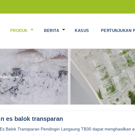
H
PRODUK
BERITA
KASUS
PERTUNJUKAN P
 transparan
n es balok transparan
Es Balok Transparan Pendingin Langsung TB30 dapat menghasilkan e