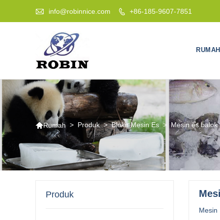

info@robinnice.com
+86-185-9607-7851

RUMA

>
Produk
>
Blokir Mesin Es
>
Mesin es balok
Rumah
Mesi
Produk
Mesin 