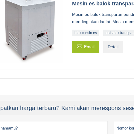
Mesin es balok transpar
Mesin es balok transparan pend
mendinginkan lantai. Mesin meny
blok mesin es
es balok transpa

Email
Detail
patkan harga terbaru? Kami akan merespons sese